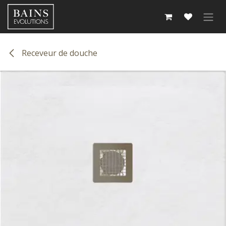
Se rendre au contenu
Receveur de douche