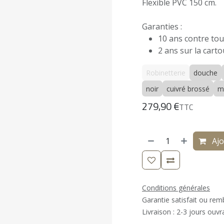
Flexible PVC 150 cm.
Garanties :
10 ans contre tout
2 ans sur la carto
Robinetterie
douche
noir
cuivré brossé
m
279,90
€
TTC
Ajo
Conditions générales
Garantie satisfait ou re
Livraison : 2-3 jours ouvr