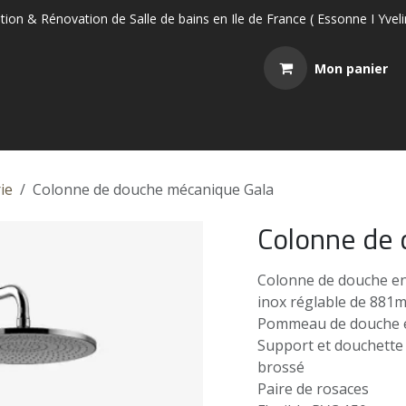
tion & Rénovation de Salle de bains en Ile de France ( Essonne I Yvel
Mon panier
l
Boutique
Rendez-vous
Contactez-nous
Blog
ie
Colonne de douche mécanique Gala
Colonne de
Colonne de douche en
inox réglable de 88
Pommeau de douche 
Support et douchette 3
brossé
Paire de rosaces