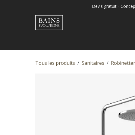
Se rendre au contenu
Devis gratuit - Concep
Accuei
Tous les produits
Sanitaires
Robinetter