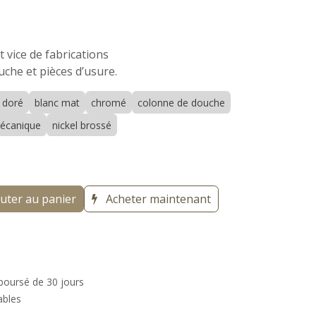
 vice de fabrications
uche et pièces d’usure.
doré
blanc mat
chromé
colonne de douche
écanique
nickel brossé
uter au panier
Acheter maintenant
mboursé de 30 jours
ables